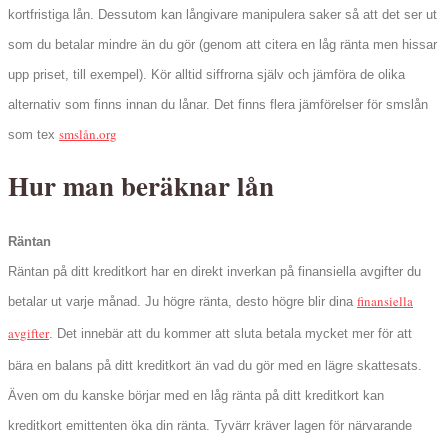
kortfristiga lån. Dessutom kan långivare manipulera saker så att det ser ut
som du betalar mindre än du gör (genom att citera en låg ränta men hissar
upp priset, till exempel). Kör alltid siffrorna själv och jämföra de olika
alternativ som finns innan du lånar. Det finns flera jämförelser för smslån
smslån.org
som tex
Hur man beräknar lån
Räntan
Räntan på ditt kreditkort har en direkt inverkan på finansiella avgifter du
finansiella
betalar ut varje månad. Ju högre ränta, desto högre blir dina
avgifter
. Det innebär att du kommer att sluta betala mycket mer för att
bära en balans på ditt kreditkort än vad du gör med en lägre skattesats.
Även om du kanske börjar med en låg ränta på ditt kreditkort kan
kreditkort emittenten öka din ränta. Tyvärr kräver lagen för närvarande