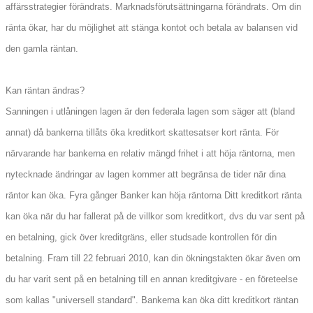
affärsstrategier förändrats. Marknadsförutsättningarna förändrats. Om din
ränta ökar, har du möjlighet att stänga kontot och betala av balansen vid
den gamla räntan.
Kan räntan ändras?
Sanningen i utlåningen lagen är den federala lagen som säger att (bland
annat) då bankerna tillåts öka kreditkort skattesatser kort ränta. För
närvarande har bankerna en relativ mängd frihet i att höja räntorna, men
nytecknade ändringar av lagen kommer att begränsa de tider när dina
räntor kan öka. Fyra gånger Banker kan höja räntorna Ditt kreditkort ränta
kan öka när du har fallerat på de villkor som kreditkort, dvs du var sent på
en betalning, gick över kreditgräns, eller studsade kontrollen för din
betalning. Fram till 22 februari 2010, kan din ökningstakten ökar även om
du har varit sent på en betalning till en annan kreditgivare - en företeelse
som kallas "universell standard". Bankerna kan öka ditt kreditkort räntan