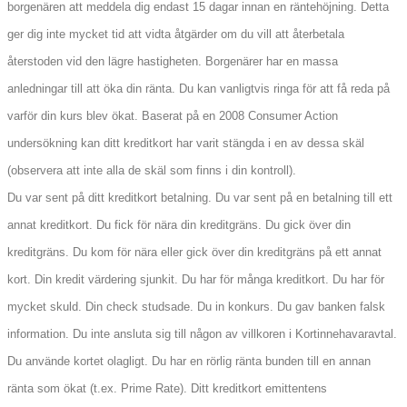
borgenären att meddela dig endast 15 dagar innan en räntehöjning. Detta
ger dig inte mycket tid att vidta åtgärder om du vill att återbetala
återstoden vid den lägre hastigheten. Borgenärer har en massa
anledningar till att öka din ränta. Du kan vanligtvis ringa för att få reda på
varför din kurs blev ökat. Baserat på en 2008 Consumer Action
undersökning kan ditt kreditkort har varit stängda i en av dessa skäl
(observera att inte alla de skäl som finns i din kontroll).
Du var sent på ditt kreditkort betalning. Du var sent på en betalning till ett
annat kreditkort. Du fick för nära din kreditgräns. Du gick över din
kreditgräns. Du kom för nära eller gick över din kreditgräns på ett annat
kort. Din kredit värdering sjunkit. Du har för många kreditkort. Du har för
mycket skuld. Din check studsade. Du in konkurs. Du gav banken falsk
information. Du inte ansluta sig till någon av villkoren i Kortinnehavaravtal.
Du använde kortet olagligt. Du har en rörlig ränta bunden till en annan
ränta som ökat (t.ex. Prime Rate). Ditt kreditkort emittentens